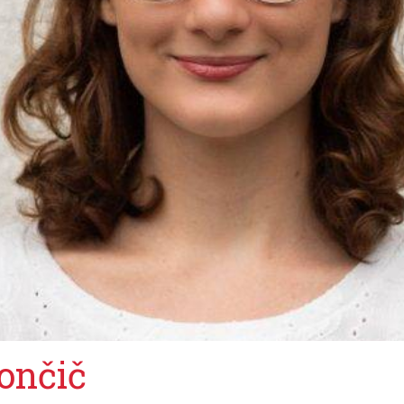
ončič