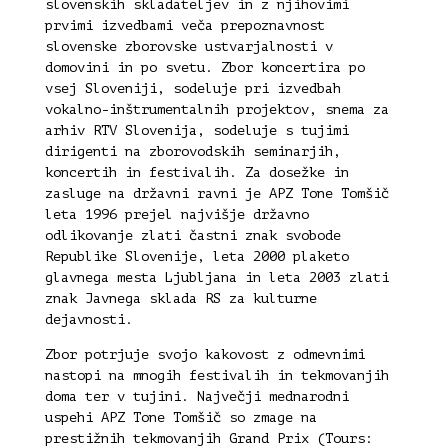
slovenskih skladateljev in z njihovimi
prvimi izvedbami veča prepoznavnost
slovenske zborovske ustvarjalnosti v
domovini in po svetu. Zbor koncertira po
vsej Sloveniji, sodeluje pri izvedbah
vokalno-inštrumentalnih projektov, snema za
arhiv RTV Slovenija, sodeluje s tujimi
dirigenti na zborovodskih seminarjih,
koncertih in festivalih. Za dosežke in
zasluge na državni ravni je APZ Tone Tomšič
leta 1996 prejel najvišje državno
odlikovanje zlati častni znak svobode
Republike Slovenije, leta 2000 plaketo
glavnega mesta Ljubljana in leta 2003 zlati
znak Javnega sklada RS za kulturne
dejavnosti.
Zbor potrjuje svojo kakovost z odmevnimi
nastopi na mnogih festivalih in tekmovanjih
doma ter v tujini. Največji mednarodni
uspehi APZ Tone Tomšič so zmage na
prestižnih tekmovanjih Grand Prix (Tours: