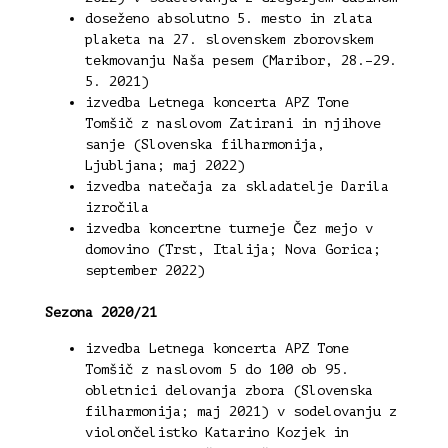
doseženo absolutno 5. mesto in zlata
plaketa na 27. slovenskem zborovskem
tekmovanju Naša pesem (Maribor, 28.–29.
5. 2021)
izvedba Letnega koncerta APZ Tone
Tomšič z naslovom Zatirani in njihove
sanje (Slovenska filharmonija,
Ljubljana; maj 2022)
izvedba natečaja za skladatelje Darila
izročila
izvedba koncertne turneje Čez mejo v
domovino (Trst, Italija; Nova Gorica;
september 2022)
Sezona 2020/21
izvedba Letnega koncerta APZ Tone
Tomšič z naslovom 5 do 100 ob 95.
obletnici delovanja zbora (Slovenska
filharmonija; maj 2021) v sodelovanju z
violončelistko Katarino Kozjek in