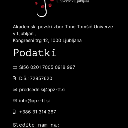
Akademski pevski zbor Tone Tomšič Univerze
v Ljubljani,
Kongresni trg 12, 1000 Ljubljana
Podatki
SI56 0201 7005 0918 997
D.Š.: 72957620
predsednik@apz-tt.si
info@apz-tt.si
+386 31 314 287
Sledite nam na: