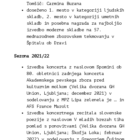
Tomšič: Carmina Burana
doseženo 1. mesto v kategoriji ljudskih
skladb, 2. mesto v kategoriji umetnih
skladb in posebna nagrada za najboljšo
izvedbo moderne skladbe na 57.
mednarodnem zborovskem tekmovanju v
Špitalu ob Dravi
Sezona 2021/22
izvedba koncerta z naslovom Spomini ob
80. obletnici zadnjega koncerta
Akademskega pevskega zbora pred
kulturnim molkom (Velika dvorana GH
Union, Ljubljana; december 2021) v
sodelovanju z MPZ Lipa zelenela je … in
AFS France Marolt
izvedba koncertnega recitala slovenske
poezije z naslovom V mladih brezah tiha
pomlad s ponovitvami (Velika dvorana GH
Union, Ljubljana; Škofja Loka; februar
2022) v sodelovanju z Gregorjem Čušinom