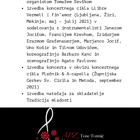
organistom Tomažem Sevškom
izvedba koncertnega cikla Llibre
Vermell | Fin’amor (Ljubljana, Žiri,
Mekinje; maj – julij 2021) v
sodelovanju z instrumentalisti Janezom
Jocifom, Francijem Krevhom, Izidorjem
Erazmom Grafenauerjem, Marjanco Jocif,
Uno Košir in Tilnom Udovičem,
koreografinjo Barbaro Kanc in
scenografinjo Agato Pavlovec
izvedba koncerta v okviru koncertnega
cikla Plečnik & A-capella (Župnijska
Cerkev Sv. Cirila in Metoda, september
2021)
izvedba natečaja za skladatelje
Tradicija mladosti