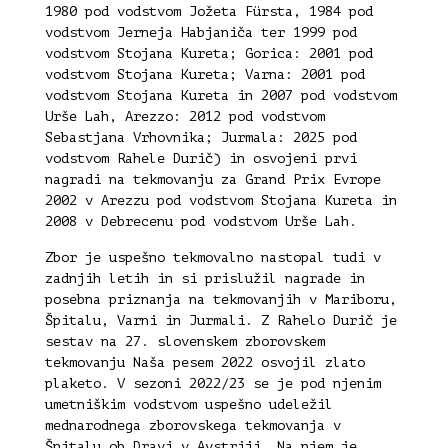
1980 pod vodstvom Jožeta Fürsta, 1984 pod
vodstvom Jerneja Habjaniča ter 1999 pod
vodstvom Stojana Kureta; Gorica: 2001 pod
vodstvom Stojana Kureta; Varna: 2001 pod
vodstvom Stojana Kureta in 2007 pod vodstvom
Urše Lah, Arezzo: 2012 pod vodstvom
Sebastjana Vrhovnika; Jurmala: 2025 pod
vodstvom Rahele Durič) in osvojeni prvi
nagradi na tekmovanju za Grand Prix Evrope
2002 v Arezzu pod vodstvom Stojana Kureta in
2008 v Debrecenu pod vodstvom Urše Lah.
Zbor je uspešno tekmovalno nastopal tudi v
zadnjih letih in si prislužil nagrade in
posebna priznanja na tekmovanjih v Mariboru,
Špitalu, Varni in Jurmali. Z Rahelo Durič je
sestav na 27. slovenskem zborovskem
tekmovanju Naša pesem 2022 osvojil zlato
plaketo. V sezoni 2022/23 se je pod njenim
umetniškim vodstvom uspešno udeležil
mednarodnega zborovskega tekmovanja v
Špitalu ob Dravi v Avstriji. Na njem je