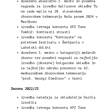
doseženo absolutno 1. mesto in posebna
nagrada za izvedbo Gallusove skladbe Tu
ne cede malis na 28. slovenskem
zborovskem tekmovanju Naša pesem 2024 v
Mariboru
izvedba letnega koncerta APZ Tone
Tomšič: Kontrasti strasti
izvedba koncerta “Kontraste” na
poletnem festivalu v Šentpavlu v
Labotski dolini
doseženo 5. mesto v kategoriji mešanih
zborov ter posebni nagradi za najboljšo
izvedbo (obvezne) bolgarske skladbe in
za najboljšo odrsko prezenco na 42.
mednarodnem zborovskem tekmovanju
“prof. Georgi Dimitrov” v Varni
Sezona 2022/23
izvedba natečaja za skladatelje Darila
izročila
izvedba letnega koncerta APZ Tone