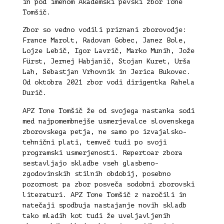
in pod imenom Akademski pevski zbor Tone
Tomšič.
Zbor so vedno vodili priznani zborovodje:
France Marolt, Radovan Gobec, Janez Bole,
Lojze Lebič, Igor Lavrič, Marko Munih, Jože
Fürst, Jernej Habjanič, Stojan Kuret, Urša
Lah, Sebastjan Vrhovnik in Jerica Bukovec.
Od oktobra 2021 zbor vodi dirigentka Rahela
Durič.
APZ Tone Tomšič že od svojega nastanka sodi
med najpomembnejše usmerjevalce slovenskega
zborovskega petja, ne samo po izvajalsko-
tehnični plati, temveč tudi po svoji
programski usmerjenosti. Repertoar zbora
sestavljajo skladbe vseh glasbeno-
zgodovinskih stilnih obdobij, posebno
pozornost pa zbor posveča sodobni zborovski
literaturi. APZ Tone Tomšič z naročili in
natečaji spodbuja nastajanje novih skladb
tako mladih kot tudi že uveljavljenih