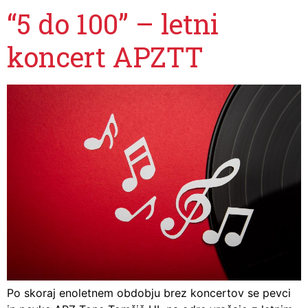
“5 do 100” – letni
koncert APZTT
Po skoraj enoletnem obdobju brez koncertov se pevci