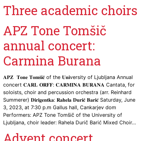
Three academic choirs
APZ Tone Tomšič
annual concert:
Carmina Burana
𝐀𝐏𝐙 𝐓𝐨𝐧𝐞 𝐓𝐨𝐦𝐬̌𝐢𝐜̌ of the 𝐔𝐧𝐢versity of Ljubljana Annual
concert 𝐂𝐀𝐑𝐋 𝐎𝐑𝐅𝐅: 𝐂𝐀𝐑𝐌𝐈𝐍𝐀 𝐁𝐔𝐑𝐀𝐍𝐀 Cantata, for
soloists, choir and percussion orchestra (arr. Reinhard
Summerer) 𝐃𝐢𝐫𝐢𝐠𝐞𝐧𝐭𝐤𝐚: 𝐑𝐚𝐡𝐞𝐥𝐚 𝐃𝐮𝐫𝐢𝐜̌ 𝐁𝐚𝐫𝐢𝐜́ Saturday, June
3, 2023, at 7:30 p.m Gallus hall, Cankarjev dom
Performers: APZ Tone Tomšič of the University of
Ljubljana, choir leader: Rahela Durič Barić Mixed Choir…
Advent concert