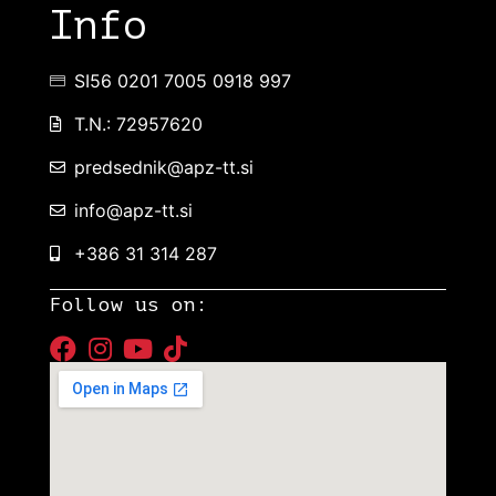
Info
SI56 0201 7005 0918 997
T.N.: 72957620
predsednik@apz-tt.si
info@apz-tt.si
+386 31 314 287
Follow us on: