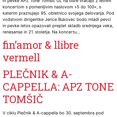
in pevke APZ Tone Tomšič UL na odre vračajo z letnim
koncertom s pomenljivim naslovom »5 do 100«, s
katerim praznujejo 95. obletnico svojega delovanja. Pod
vodstvom dirigentke Jerice Bukovec bodo mladi pevci
in pevke letos opazovali preplet skladb srednjega veka,
renesanse in 21. stoletja. Na koncertu…
fin’amor & llibre
vermell
PLEČNIK & A-
CAPPELLA: APZ TONE
TOMŠIČ
V ciklu Plečnik & A-cappella bo 30. septembra pod