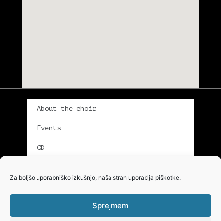
About the choir
Events
CD
Gallery
Za boljšo uporabniško izkušnjo, naša stran uporablja piškotke.
Singers
Sprejmem
Conductor