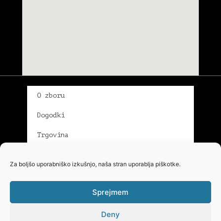
O zboru
Dogodki
Trgovina
Galerija
Za boljšo uporabniško izkušnjo, naša stran uporablja piškotke.
Pevci in pevke
Sprejmem
Dirigentka
Deny
Kontakt