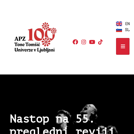
EN
SL
Nastop na 55.
pregledni reviji