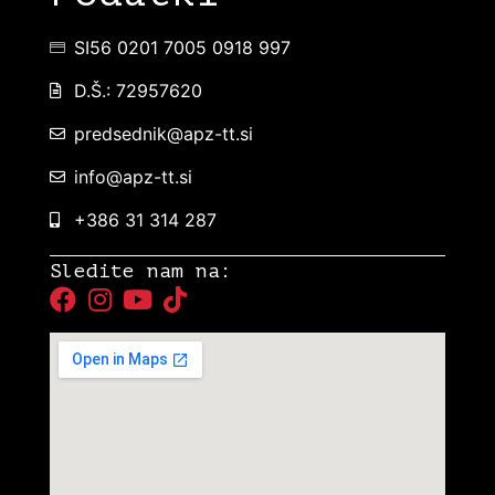
SI56 0201 7005 0918 997
D.Š.: 72957620
predsednik@apz-tt.si
info@apz-tt.si
+386 31 314 287
Sledite nam na: