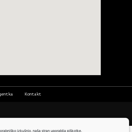
gentka
Kontakt
orabniško izkušnjo, naša stran uporablja piškotke.