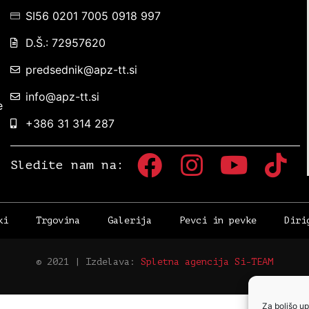
SI56 0201 7005 0918 997
D.Š.: 72957620
predsednik@apz-tt.si
info@apz-tt.si
e
+386 31 314 287
Sledite nam na:
ki
Trgovina
Galerija
Pevci in pevke
Diri
© 2021 | Izdelava:
Spletna agencija Si-TEAM
Za boljšo up