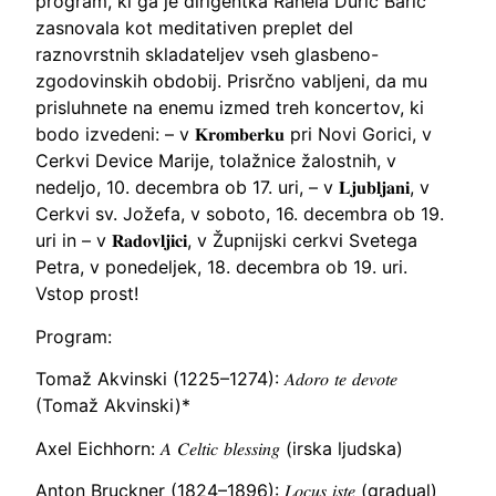
program, ki ga je dirigentka Rahela Durič Barić
zasnovala kot meditativen preplet del
raznovrstnih skladateljev vseh glasbeno-
zgodovinskih obdobij. Prisrčno vabljeni, da mu
prisluhnete na enemu izmed treh koncertov, ki
bodo izvedeni: – v 𝐊𝐫𝐨𝐦𝐛𝐞𝐫𝐤𝐮 pri Novi Gorici, v
Cerkvi Device Marije, tolažnice žalostnih, v
nedeljo, 10. decembra ob 17. uri, – v 𝐋𝐣𝐮𝐛𝐥𝐣𝐚𝐧𝐢, v
Cerkvi sv. Jožefa, v soboto, 16. decembra ob 19.
uri in – v 𝐑𝐚𝐝𝐨𝐯𝐥𝐣𝐢𝐜𝐢, v Župnijski cerkvi Svetega
Petra, v ponedeljek, 18. decembra ob 19. uri.
Vstop prost!
Program:
Tomaž Akvinski (1225–1274): 𝐴𝑑𝑜𝑟𝑜 𝑡𝑒 𝑑𝑒𝑣𝑜𝑡𝑒
(Tomaž Akvinski)*
Axel Eichhorn: 𝐴 𝐶𝑒𝑙𝑡𝑖𝑐 𝑏𝑙𝑒𝑠𝑠𝑖𝑛𝑔 (irska ljudska)
Anton Bruckner (1824–1896): 𝐿𝑜𝑐𝑢𝑠 𝑖𝑠𝑡𝑒 (gradual)