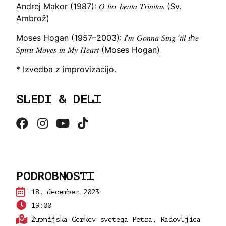
Andrej Makor (1987): 𝑂 𝑙𝑢𝑥 𝑏𝑒𝑎𝑡𝑎 𝑇𝑟𝑖𝑛𝑖𝑡𝑎𝑠 (Sv.
Ambrož)
Moses Hogan (1957–2003): 𝐼’𝑚 𝐺𝑜𝑛𝑛𝑎 𝑆𝑖𝑛𝑔 ‘𝑡𝑖𝑙 𝑡ℎ𝑒
𝑆𝑝𝑖𝑟𝑖𝑡 𝑀𝑜𝑣𝑒𝑠 𝑖𝑛 𝑀𝑦 𝐻𝑒𝑎𝑟𝑡 (Moses Hogan)
* Izvedba z improvizacijo.
SLEDI & DELI
PODROBNOSTI
18.
december 2023
19:00
Župnijska Cerkev svetega Petra, Radovljica