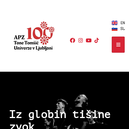
EN
SL
Iz globin tišine
zvok