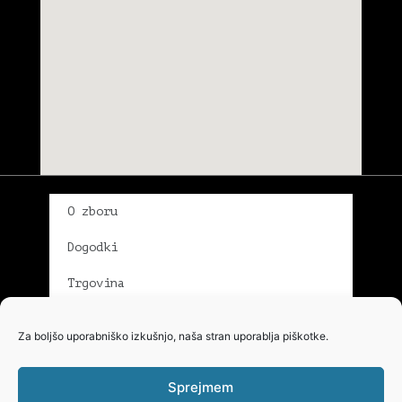
O zboru
Dogodki
Trgovina
Galerija
Za boljšo uporabniško izkušnjo, naša stran uporablja piškotke.
Pevci in pevke
Sprejmem
Dirigentka