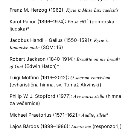
Franz M. Herzog (1962): 𝐾𝑦𝑟𝑖𝑒 𝑖𝑧 𝑀𝑎𝑠̌𝑒 𝐿𝑢𝑥 𝑐𝑎𝑒𝑙𝑒𝑠𝑡𝑖𝑠
Karol Pahor (1896–1974): 𝑃𝑎 𝑠𝑒 𝑠𝑙𝑖𝑠̌´ (primorska
ljudska)*
Jacobus Handl – Gallus (1550–1591): 𝐾𝑦𝑟𝑖𝑒 𝑖𝑧
𝐾𝑎𝑛𝑜𝑛𝑠𝑘𝑒 𝑚𝑎𝑠̌𝑒 (SQM: 16)
Robert Jackson (1840-1914): 𝐵𝑟𝑒𝑎𝑡ℎ𝑒 𝑜𝑛 𝑚𝑒 𝑏𝑟𝑒𝑎𝑡ℎ
𝑜𝑓 𝐺𝑜𝑑 (Edwin Hatch)*
Luigi Molfino (1916–2012): 𝑂 𝑠𝑎𝑐𝑟𝑢𝑚 𝑐𝑜𝑛𝑣𝑖𝑣𝑖𝑢𝑚
(evharistična himna, sv. Tomaž Akvinski)
Philip W. J. Stopford (1977): 𝐴𝑣𝑒 𝑚𝑎𝑟𝑖𝑠 𝑠𝑡𝑒𝑙𝑙𝑎 (himna
za večernice)
Michael Praetorius (1571–1621): 𝐴𝑢𝑑𝑖𝑡𝑒, 𝑠𝑖𝑙𝑒𝑡𝑒*
Lajos Bárdos (1899–1986): 𝐿𝑖𝑏𝑒𝑟𝑎 𝑚𝑒 (responzorij)