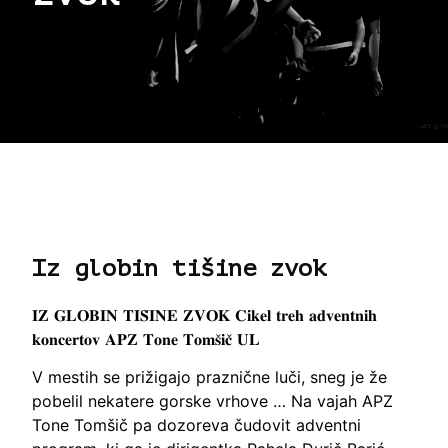
Iz globin tišine zvok
𝐈𝐙 𝐆𝐋𝐎𝐁𝐈𝐍 𝐓𝐈𝐒̌𝐈𝐍𝐄 𝐙𝐕𝐎𝐊 𝐂𝐢𝐤𝐞𝐥 𝐭𝐫𝐞𝐡 𝐚𝐝𝐯𝐞𝐧𝐭𝐧𝐢𝐡
𝐤𝐨𝐧𝐜𝐞𝐫𝐭𝐨𝐯 𝐀𝐏𝐙 𝐓𝐨𝐧𝐞 𝐓𝐨𝐦𝐬̌𝐢𝐜̌ 𝐔𝐋
V mestih se prižigajo praznične luči, sneg je že
pobelil nekatere gorske vrhove … Na vajah APZ
Tone Tomšič pa dozoreva čudovit adventni