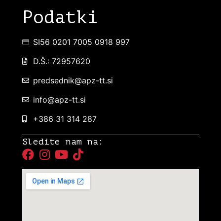
Podatki
SI56 0201 7005 0918 997
D.Š.: 72957620
predsednik@apz-tt.si
info@apz-tt.si
+386 31 314 287
Sledite nam na: